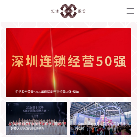
首页
汇洁股份
关于汇洁
汇洁新闻
汇洁家族
生产基地
汇洁股份荣登“2025年度深圳连锁经营50强”榜单
曼妮芬
伊维斯
汇洁文化
兰卓丽
桑扶兰
MW1
文化活动
乔百仕
领导学院
内衣研究院
兰卓丽独家冠名的第十三季SIUF国际
兰卓丽亮相第21届中国(深圳)国际品牌
超模大赛总决赛圆满举办
内衣展
秘密武器